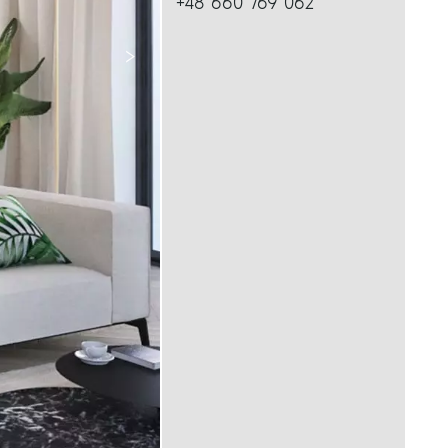
+48 660 769 062
>